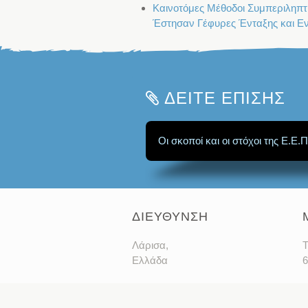
Καινοτόμες Μέθοδοι Συμπεριληπτι
Έστησαν Γέφυρες Ένταξης και Εν
ΔΕΙΤΕ ΕΠΙΣΗΣ
Οι σκοποί και οι στόχοι της Ε.Ε.Π
ΔΙΕΥΘΥΝΣΗ
Λάρισα,
T
Ελλάδα
6