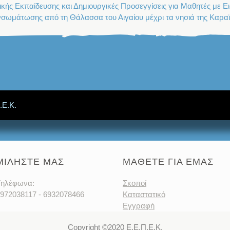
κής Εκπαίδευσης και Δημιουργικές Προσεγγίσεις για Μαθητές με Ε
σωμάτωσης από τη Θάλασσα του Αιγαίου μέχρι τα νησιά της Καραϊ
.Ε.Κ.
ΜΙΛΗΣΤΕ ΜΑΣ
ΜΑΘΕΤΕ ΓΙΑ ΕΜΑΣ
ηλέφωνα:
Σκοποί
972038117 - 6932078466
Καταστατικό
Εγγραφή
Copyright ©2020 Ε.Ε.Π.Ε.Κ.