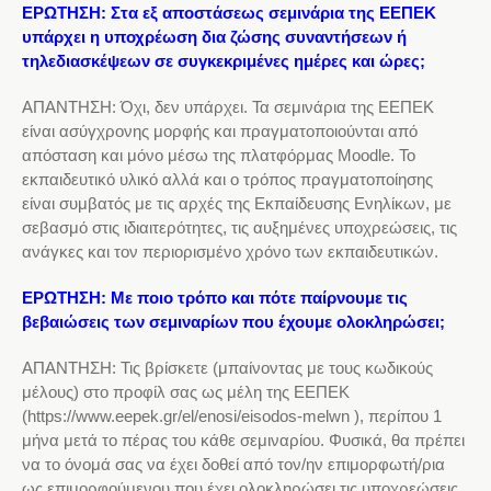
ΕΡΩΤΗΣΗ: Στα εξ αποστάσεως σεμινάρια της ΕΕΠΕΚ
υπάρχει η υποχρέωση δια ζώσης συναντήσεων ή
τηλεδιασκέψεων σε συγκεκριμένες ημέρες και ώρες;
ΑΠΑΝΤΗΣΗ: Όχι, δεν υπάρχει. Τα σεμινάρια της ΕΕΠΕΚ
είναι ασύγχρονης μορφής και πραγματοποιούνται από
απόσταση και μόνο μέσω της πλατφόρμας Moodle. Το
εκπαιδευτικό υλικό αλλά και ο τρόπος πραγματοποίησης
είναι συμβατός με τις αρχές της Εκπαίδευσης Ενηλίκων, με
σεβασμό στις ιδιαιτερότητες, τις αυξημένες υποχρεώσεις, τις
ανάγκες και τον περιορισμένο χρόνο των εκπαιδευτικών.
ΕΡΩΤΗΣΗ: Με ποιο τρόπο και πότε παίρνουμε τις
βεβαιώσεις των σεμιναρίων που έχουμε ολοκληρώσει;
ΑΠΑΝΤΗΣΗ: Τις βρίσκετε (μπαίνοντας με τους κωδικούς
μέλους) στο προφίλ σας ως μέλη της ΕΕΠΕΚ
(https://www.eepek.gr/el/enosi/eisodos-melwn ), περίπου 1
μήνα μετά το πέρας του κάθε σεμιναρίου. Φυσικά, θα πρέπει
να το όνομά σας να έχει δοθεί από τον/ην επιμορφωτή/ρια
ως επιμορφούμενου που έχει ολοκληρώσει τις υποχρεώσεις